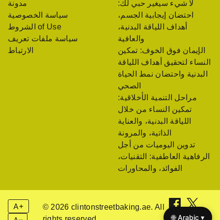
لا شيء سيغير حبي لك:
مدونة
احتضان إيجابية الجسم،
سياسة الخصوصية
أهداف اللياقة البدنية،
الشروط of Use
والعافية
سياسة ملفات تعريف
الإيمان فوق الخوف: تمكين
الارتباط
النساء لتحقيق أهداف اللياقة
البدنية واحتضان نمط الحياة
الصحي
مراحل التنمية الأخلاقية:
تمكين النساء من خلال
اللياقة البدنية، والعناية
الذاتية، والمرونة
تدوين اليوميات من أجل
الرفاهية العاطفية: التقنيات،
الفوائد، والمحاورات
A+
© 2026 clintonstreetbaking.ae. All
🌐 Arabic ▾
rights reserved.
A–