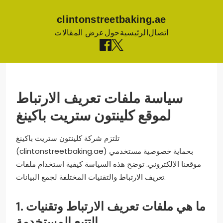
clintonstreetbaking.ae
اتصال
الرئيسية
حول
عرض المقالات
Skip
to
content
سياسة ملفات تعريف الارتباط
لموقع كلينتون ستريت باكينغ
تلتزم شركة كلينتون ستريت باكينغ
(clintonstreetbaking.ae) بحماية خصوصية مستخدمي
موقعنا الإلكتروني. توضح هذه السياسة كيفية استخدام ملفات
تعريف الارتباط والتقنيات المختلفة لجمع البيانات.
1. ما هي ملفات تعريف الارتباط وتقنيات
التتبع المستخدمة