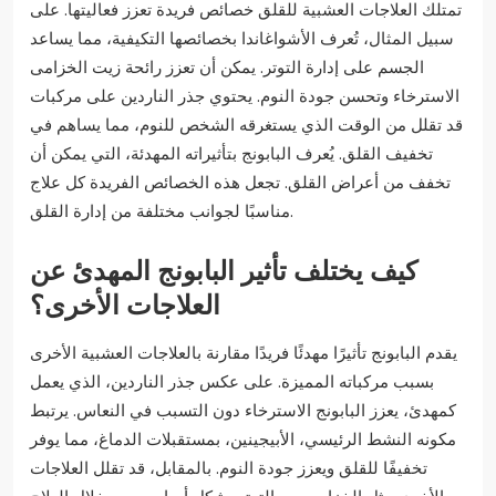
تمتلك العلاجات العشبية للقلق خصائص فريدة تعزز فعاليتها. على
سبيل المثال، تُعرف الأشواغاندا بخصائصها التكيفية، مما يساعد
الجسم على إدارة التوتر. يمكن أن تعزز رائحة زيت الخزامى
الاسترخاء وتحسن جودة النوم. يحتوي جذر الناردين على مركبات
قد تقلل من الوقت الذي يستغرقه الشخص للنوم، مما يساهم في
تخفيف القلق. يُعرف البابونج بتأثيراته المهدئة، التي يمكن أن
تخفف من أعراض القلق. تجعل هذه الخصائص الفريدة كل علاج
مناسبًا لجوانب مختلفة من إدارة القلق.
كيف يختلف تأثير البابونج المهدئ عن
العلاجات الأخرى؟
يقدم البابونج تأثيرًا مهدئًا فريدًا مقارنة بالعلاجات العشبية الأخرى
بسبب مركباته المميزة. على عكس جذر الناردين، الذي يعمل
كمهدئ، يعزز البابونج الاسترخاء دون التسبب في النعاس. يرتبط
مكونه النشط الرئيسي، الأبيجينين، بمستقبلات الدماغ، مما يوفر
تخفيفًا للقلق ويعزز جودة النوم. بالمقابل، قد تقلل العلاجات