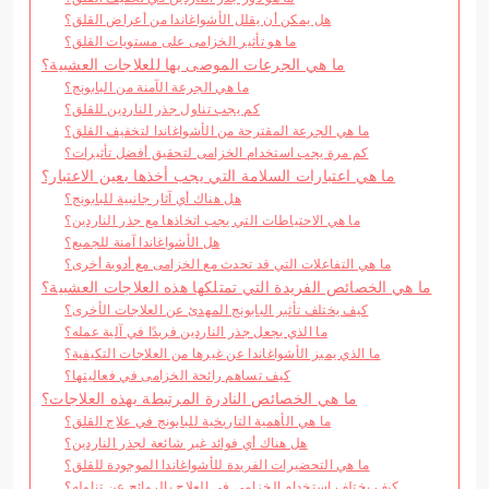
هل يمكن أن يقلل الأشواغاندا من أعراض القلق؟
ما هو تأثير الخزامى على مستويات القلق؟
ما هي الجرعات الموصى بها للعلاجات العشبية؟
ما هي الجرعة الآمنة من البابونج؟
كم يجب تناول جذر الناردين للقلق؟
ما هي الجرعة المقترحة من الأشواغاندا لتخفيف القلق؟
كم مرة يجب استخدام الخزامى لتحقيق أفضل تأثيرات؟
ما هي اعتبارات السلامة التي يجب أخذها بعين الاعتبار؟
هل هناك أي آثار جانبية للبابونج؟
ما هي الاحتياطات التي يجب اتخاذها مع جذر الناردين؟
هل الأشواغاندا آمنة للجميع؟
ما هي التفاعلات التي قد تحدث مع الخزامى مع أدوية أخرى؟
ما هي الخصائص الفريدة التي تمتلكها هذه العلاجات العشبية؟
كيف يختلف تأثير البابونج المهدئ عن العلاجات الأخرى؟
ما الذي يجعل جذر الناردين فريدًا في آلية عمله؟
ما الذي يميز الأشواغاندا عن غيرها من العلاجات التكيفية؟
كيف تساهم رائحة الخزامى في فعاليتها؟
ما هي الخصائص النادرة المرتبطة بهذه العلاجات؟
ما هي الأهمية التاريخية للبابونج في علاج القلق؟
هل هناك أي فوائد غير شائعة لجذر الناردين؟
ما هي التحضيرات الفريدة للأشواغاندا الموجودة للقلق؟
كيف يختلف استخدام الخزامى في العلاج بالروائح عن تناوله؟