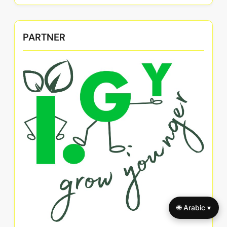
PARTNER
🌐 Arabic ▾