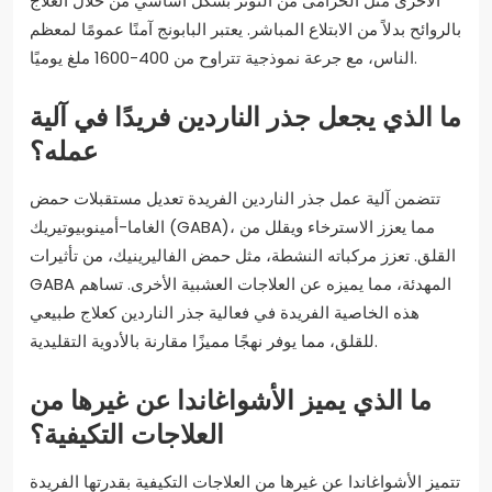
الأخرى مثل الخزامى من التوتر بشكل أساسي من خلال العلاج
بالروائح بدلاً من الابتلاع المباشر. يعتبر البابونج آمنًا عمومًا لمعظم
الناس، مع جرعة نموذجية تتراوح من 400-1600 ملغ يوميًا.
ما الذي يجعل جذر الناردين فريدًا في آلية
عمله؟
تتضمن آلية عمل جذر الناردين الفريدة تعديل مستقبلات حمض
الغاما-أمينوبيوتيريك (GABA)، مما يعزز الاسترخاء ويقلل من
القلق. تعزز مركباته النشطة، مثل حمض الفاليرينيك، من تأثيرات
GABA المهدئة، مما يميزه عن العلاجات العشبية الأخرى. تساهم
هذه الخاصية الفريدة في فعالية جذر الناردين كعلاج طبيعي
للقلق، مما يوفر نهجًا مميزًا مقارنة بالأدوية التقليدية.
ما الذي يميز الأشواغاندا عن غيرها من
العلاجات التكيفية؟
تتميز الأشواغاندا عن غيرها من العلاجات التكيفية بقدرتها الفريدة