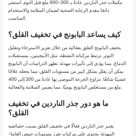
مكملات جذر الناردين عادةً بـ 300-600 ملغ قبل النوم. استشر
دائمًا مقدم الرعاية الصحية لضمان السلامة والاستخدام
المناسب.
كيف يساعد البابونج في تخفيف القلق؟
يخفف البابونج القلق بفعالية من خلال تعزيز الاسترخاء وتقليل
التوتر. ترتبط مركباته النشطة، مثل الأبيجينين، بمستقبلات
الدماغ، مما يؤدي إلى تأثيرات مهدئة. تظهر الدراسات أن البابونج
يمكن أن يقلل بشكل كبير من مستويات القلق، مما يجعله علاجًا
عشبيًا شائعًا. تتراوح الجرعة الموصى بها عادةً من 200 إلى 400
ملغ من مستخلص البابونج يوميًا، مما يضمن السلامة والفعالية.
ما هو دور جذر الناردين في تخفيف
القلق؟
يعتبر جذر الناردين فعالًا في تخفيف القلق بسبب خصائصه
المهدئة. يحتوي على مركبات تعزز مستويات حمض الغاما-