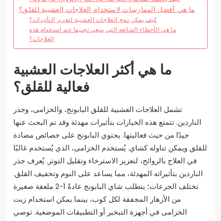
ما هي أفضل الممارسات لاستخدام العلاجات العشبية للقلق؟
كيف يمكن دمج العلاجات العشبية لتعزيز التأثيرات؟
ما هي الأخطاء الشائعة التي ينبغي تجنبها عند استخدام هذه
العلاجات؟
ما هي أكثر العلاجات العشبية
فعالية للقلق؟
تشمل العلاجات العشبية للقلق البابونج، والخزامى، وجذر
الناردين. تتمتع هذه الخيارات بتأثيرات مهدئة وقد تم البحث عنها
جيدًا من حيث فعاليتها. يحتوي البابونج على خصائص مضادة
للقلق ويمكن تناوله كشاي. يُستخدم الخزامى، الذي يُستخدم غالبًا
في العلاج بالروائح، لتعزيز الاسترخاء وتقليل التوتر. يُعرف جذر
الناردين بتأثيراته المهدئة، مما يساعد على النوم وتخفيف القلق.
تختلف الجرعات؛ يتطلب شاي البابونج عادةً 1-2 ملعقة صغيرة
من الأزهار المجففة لكل كوب، بينما يمكن استخدام زيت
الخزامى في أجهزة التبخير أو التطبيقات الموضعية. توصي