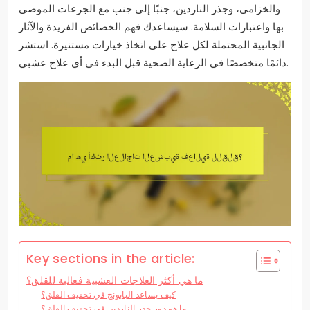
والخزامى، وجذر الناردين، جنبًا إلى جنب مع الجرعات الموصى
بها واعتبارات السلامة. سيساعدك فهم الخصائص الفريدة والآثار
الجانبية المحتملة لكل علاج على اتخاذ خيارات مستنيرة. استشر
دائمًا متخصصًا في الرعاية الصحية قبل البدء في أي علاج عشبي.
Key sections in the article:
ما هي أكثر العلاجات العشبية فعالية للقلق؟
كيف يساعد البابونج في تخفيف القلق؟
ما هو دور جذر الناردين في تخفيف القلق؟