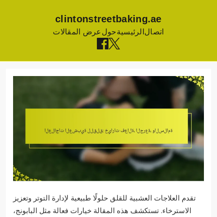
clintonstreetbaking.ae
اتصال
الرئيسية
حول
عرض المقالات
Skip
to
content
تقدم العلاجات العشبية للقلق حلولًا طبيعية لإدارة التوتر وتعزيز
الاسترخاء. تستكشف هذه المقالة خيارات فعالة مثل البابونج،