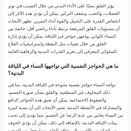
يؤثر القلق سلبًا على الأداء البدني من خلال التسبب في توتر
العضلات، والتعب، وضعف التركيز. يمكن أن تؤدي هذه الآثار إلى
انخفاض القدرة على التحمل والقوة أثناء التمرين. تظهر الأبحاث
أن مستويات القلق المرتفعة ترتبط بأداء رياضي أقل، خاصة بين
النساء اللواتي يواجهن حواجز في اللياقة. يمكن أن يؤدي إدارة
القلق من خلال تقنيات مثل اليقظة واستراتيجيات العلاج
السلوكي المعرفي إلى تعزيز القدرات البدنية والرفاهية العامة.
ما هي الحواجز النفسية التي تواجهها النساء في اللياقة
البدنية؟
تواجه النساء حواجز نفسية متنوعة في اللياقة البدنية، بما في
ذلك المخاوف غير المنطقية، والقلق بشأن صورة الجسم،
والضغوط الاجتماعية. يمكن أن تعيق هذه الحواجز الدافع
والمشاركة في الأنشطة البدنية. تشير الأبحاث إلى أن نسبة كبيرة
من النساء يعانين من عدم الرضا عن الجسم، مما يؤدي إلى تجنب
بيئات اللياقة البدنية. بالإضافة إلى ذلك، يمكن أن يؤدي الخوف
من الحكم من الآخرين إلى تفاقم القلق، مما يجعل من الصعب