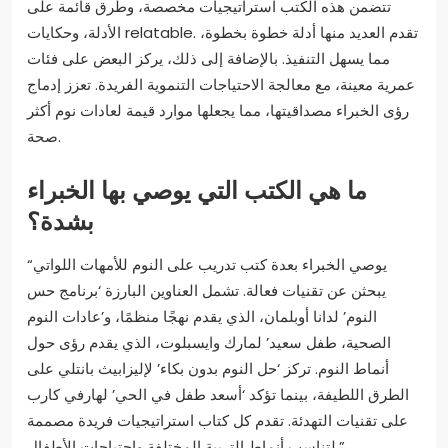
تتضمن هذه الكتب استراتيجيات مخصصة، وطرق قائمة على
الأدلة، وحكايات relatable. تقدم العديد منها أدلة خطوة بخطوة،
مما يسهل التنفيذ. بالإضافة إلى ذلك، يركز البعض على فئات
عمرية معينة، مع معالجة الاحتياجات التنموية الفريدة. تعزز إدماج
رؤى الخبراء مصداقيتها، مما يجعلها موارد قيمة لعادات نوم أكثر
صحة.
ما هي الكتب التي يوصي بها الخبراء
بشدة؟
“يوصي الخبراء بعدة كتب تدريب على النوم للأمهات اللواتي
يبحثن عن تقنيات فعالة. تشمل العناوين البارزة ‘برنامج حس
النوم’ لدانا أوبلمان، الذي يقدم نهجًا منظمًا، و’عادات النوم
الصحية، طفل سعيد’ لمارك وايسبلوت، الذي يقدم رؤى حول
أنماط النوم. تركز ‘حل النوم بدون بكاء’ لإليزابيث بانتلي على
الطرق اللطيفة، بينما تؤكد ‘أسعد طفل في الحي’ لهارفي كارب
على تقنيات التهدئة. تقدم كل كتاب استراتيجيات فريدة مصممة
لتناسب أنماط التربية المختلفة واحتياجات الأطفال.”