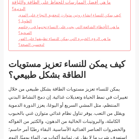
ما هي أفضل الممارسات للحفاظ على الطاقة واللياقة
البدنية؟
كيف يمكن للنساء إنشاء روتين متوازن لتحقيق النجاح على المدى
الطويل؟
ما هي الأخطاء الشائعة التي يجب على النساء تجنبها في رحلتهم
الصحية؟
ما هي الرؤى الخبيرة التي يمكن للنساء تطبيقها على الفور
لتحسين الصحة؟
كيف يمكن للنساء تعزيز مستويات
الطاقة بشكل طبيعي؟
يمكن للنساء تعزيز مستويات الطاقة بشكل طبيعي من خلال
تغييرات في نمط الحياة وتعديلات غذائية. إن دمج النشاط البدني
المنتظم، مثل المشي السريع أو اليوغا، يعزز الدورة الدموية
ويقلل من التعب. يوفر تناول نظام غذائي متوازن غني بالحبوب
الكاملة، والبروتينات الخالية من الدهون، والكثير من الفواكه
والخضروات العناصر الغذائية الأساسية. البقاء رطبًا أمر حاسم؛
استهدف شرب ما لا يقل عن ثمانية أكواب من الماء يوميًا. النوم