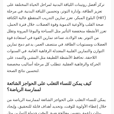
تركز أفضل روتينات اللياقة البدنية لمراحل الحياة المختلفة على
تعزيز الطاقة، وإدارة التوتر، وتحسين اللياقة البدنية. في مرحلة
البلوغ المبكر، تعزز تمارين التدريب المتقطع عالية الكثافة (HIIT)
صحة القلب والأوعية الدموية وقوة العضلات. خلال فترة الحمل،
تعزز الأنشطة منخفضة التأثير مثل السباحة واليوغا المرونة وتقلل
من التوتر. بعد الولادة، تساعد تمارين القوة في استعادة قوة
العضلات ومستويات الطاقة. في منتصف العمر، يدعم دمج تمارين
التوازن والتمارين القلبية المعتدلة الرفاهية العامة. في السنوات
اللاحقة، تحافظ الأنشطة اللطيفة مثل المشي والتمدد على
الحركة والرفاهية العقلية. تتطلب كل مرحلة أساليب مخصصة
لتحسين نتائج الصحة.
كيف يمكن للنساء التغلب على الحواجز الشائعة
لممارسة الرياضة؟
يمكن للنساء التغلب على الحواجز الشائعة لممارسة الرياضة من
خلال إعطاء الأولوية للوقت، وتحديد أهداف قابلة للتحقيق، وإيجاد
بيئات داعمة. يتضمن معالجة ضيق الوقت جدولة التمارين مثل