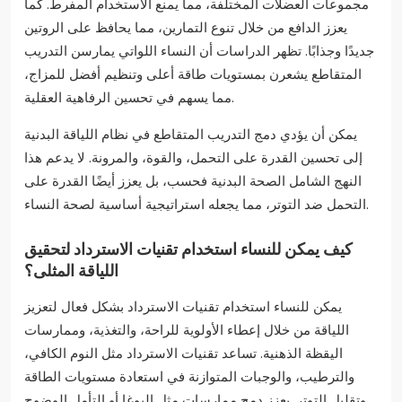
مجموعات العضلات المختلفة، مما يمنع الاستخدام المفرط. كما
يعزز الدافع من خلال تنوع التمارين، مما يحافظ على الروتين
جديدًا وجذابًا. تظهر الدراسات أن النساء اللواتي يمارسن التدريب
المتقاطع يشعرن بمستويات طاقة أعلى وتنظيم أفضل للمزاج،
مما يسهم في تحسين الرفاهية العقلية.
يمكن أن يؤدي دمج التدريب المتقاطع في نظام اللياقة البدنية
إلى تحسين القدرة على التحمل، والقوة، والمرونة. لا يدعم هذا
النهج الشامل الصحة البدنية فحسب، بل يعزز أيضًا القدرة على
التحمل ضد التوتر، مما يجعله استراتيجية أساسية لصحة النساء.
كيف يمكن للنساء استخدام تقنيات الاسترداد لتحقيق
اللياقة المثلى؟
يمكن للنساء استخدام تقنيات الاسترداد بشكل فعال لتعزيز
اللياقة من خلال إعطاء الأولوية للراحة، والتغذية، وممارسات
اليقظة الذهنية. تساعد تقنيات الاسترداد مثل النوم الكافي،
والترطيب، والوجبات المتوازنة في استعادة مستويات الطاقة
وتقليل التوتر. يعزز دمج ممارسات مثل اليوغا أو التأمل الوضوح